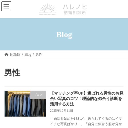
コ
ナ
ン
ビ
テ
ゲ
ン
ー
ツ
シ
へ
ョ
Blog
ス
ン
キ
に
ッ
移
プ
動
HOME
Blog
男性
男性
【マッチング率UP】選ばれる男性のお見
ブログ
合い写真のコツ！理論的な似合う診断を
活用する方法
2025年10月11日
「婚活を始めたけれど、送られてくるのはイマ
イチな写真ばかり…」「自分に似合う服が分か