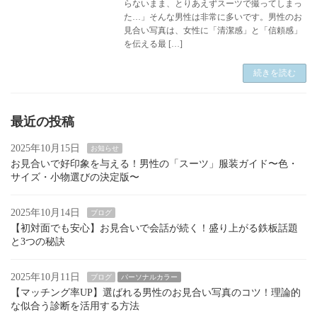
らないまま、とりあえずスーツで撮ってしまっ
た…」そんな男性は非常に多いです。男性のお
見合い写真は、女性に「清潔感」と「信頼感」
を伝える最 […]
続きを読む
最近の投稿
2025年10月15日
お知らせ
お見合いで好印象を与える！男性の「スーツ」服装ガイド〜色・
サイズ・小物選びの決定版〜
2025年10月14日
ブログ
【初対面でも安心】お見合いで会話が続く！盛り上がる鉄板話題
と3つの秘訣
2025年10月11日
ブログ
パーソナルカラー
【マッチング率UP】選ばれる男性のお見合い写真のコツ！理論的
な似合う診断を活用する方法